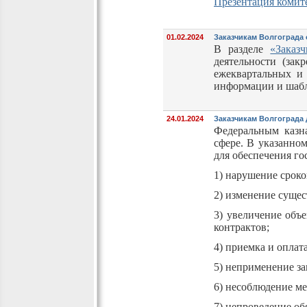
Презентация комите
01.02.2024
Заказчикам Волгограда 
В разделе
«Заказ
деятельности (
зак
ежеквартальных и 
информации и шабл
24.01.2024
Заказчикам Волгограда
Федеральным казн
сфере. В указанно
для обеспечения г
1) нарушение сроко
2) изменение суще
3) увеличение объ
контрактов;
4) приемка и оплат
5) неприменение з
6) несоблюдение м
7) непроведение об