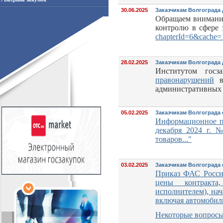
30.06.2025
Заказчикам Волгограда 
Обращаем внимание
контролю в сфере 
chapterId=6&cache=
28.02.2025
Заказчикам Волгограда 
Институтом госз
правонарушений
в 
административных
05.02.2025
Заказчикам Волгограда
Информационное п
декабря 2024 г.
товаров..."
03.02.2025
Заказчикам Волгограда 
Приказ ФАС Росси
цены контракт
исполнителем),
нач
включая
автомобил
Некоторые вопросы