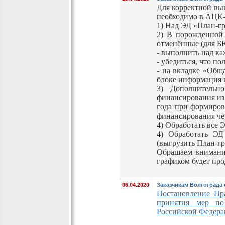
Для корректной вы
необходимо в АЦК
1) Над ЭД «План-гр
2) В порожденной 
отменённые (для
- выполнить над ка
- убедиться, что п
- на вкладке «Общ
блоке информация 
3) Дополнитель
финансирования из 
года при формиров
финансирования че
4) Обработать все 
4) Обработать ЭД
(выгрузить План-г
Обращаем внимание
графиком будет пр
06.04.2020
Заказчикам Волгограда 
Постановление Пр
принятия мер по 
Российской Федера