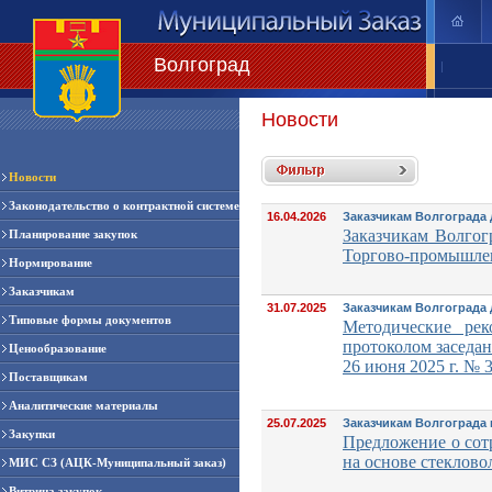
Волгоград
|
Новости
Новости
Законодательство о контрактной системе
16.04.2026
Заказчикам Волгограда
Заказчикам Волгог
Планирование закупок
Торгово-промышлен
Нормирование
Заказчикам
31.07.2025
Заказчикам Волгограда
Типовые формы документов
Методические ре
протоколом заседа
Ценообразование
26 июня 2025 г. № 
Поставщикам
Аналитические материалы
25.07.2025
Заказчикам Волгограда 
Закупки
Предложение о сот
на основе стеклов
МИС СЗ (АЦК-Муниципальный заказ)
Витрина закупок