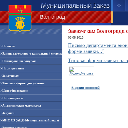
Волгоград
|
Заказчикам Волгограда 
05.08.2016
Письмо департамента экон
Новости
форме заявки..."
Законодательство о контрактной системе
Типовая форма заявки на 
Планирование закупок
Нормирование
Заказчикам
Типовые формы документов
В архив новостей
Ценообразование
Поставщикам
Аналитические материалы
Закупки
МИС СЗ (АЦК-Муниципальный заказ)
Витрина закупок