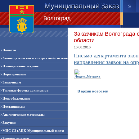
Волгоград
|
Заказчикам Волгограда 
области
16.08.2016
Новости
Письмо департамента экон
Законодательство о контрактной системе
направления заявок на оп
Планирование закупок
Нормирование
Заказчикам
Типовые формы документов
В архив новостей
Ценообразование
Поставщикам
Аналитические материалы
Закупки
МИС СЗ (АЦК-Муниципальный заказ)
Витрина закупок