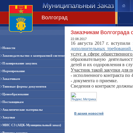
Волгоград
|
Заказчикам Волгограда 
22.08.2017
16 августа 2017 г. вступили
Новости
дополнительных требований
услуг в сфере общественног
Законодательство о контрактной системе
образовательную деятельнос
Планирование закупок
детей и их оздоровления в слу
Участник такой закупки для 
Нормирование
- исполненного контракта по 
Заказчикам
- документа о приемке.
Сведения о контракте должны 
Типовые формы документов
Ценообразование
Поставщикам
Аналитические материалы
В архив новостей
Закупки
МИС СЗ (АЦК-Муниципальный заказ)
Витрина закупок