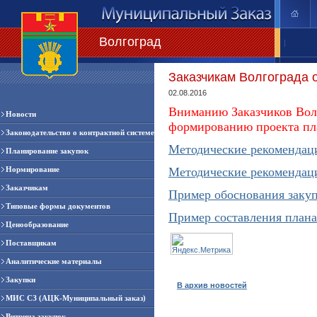
Волгоград
|
Заказчикам Волгограда 
02.08.2016
Вниманию Заказчиков Волг
Новости
формированию проекта пла
Законодательство о контрактной системе
Методические рекомендац
Планирование закупок
Нормирование
Методические рекомендац
Заказчикам
Пример обоснования заку
Типовые формы документов
Пример составления плана
Ценообразование
Поставщикам
Аналитические материалы
Закупки
В архив новостей
МИС СЗ (АЦК-Муниципальный заказ)
Витрина закупок