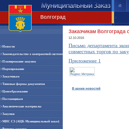
Волгоград
|
Заказчикам Волгограда 
12.10.2016
Письмо департамента экон
Новости
совместных торгов по заку
Законодательство о контрактной системе
Приложение 1
Планирование закупок
Нормирование
Заказчикам
Типовые формы документов
В архив новостей
Ценообразование
Поставщикам
Аналитические материалы
Закупки
МИС СЗ (АЦК-Муниципальный заказ)
Витрина закупок