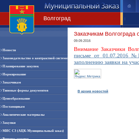
Волгоград
|
Заказчикам Волгограда 
09.09.2016
Внимание Заказчики Волг
Новости
письме от 01.07.2016 №И
Законодательство о контрактной системе
заполнению заявки на учас
Планирование закупок
Нормирование
Заказчикам
Типовые формы документов
В архив новостей
Ценообразование
Поставщикам
Аналитические материалы
Закупки
МИС СЗ (АЦК-Муниципальный заказ)
Витрина закупок