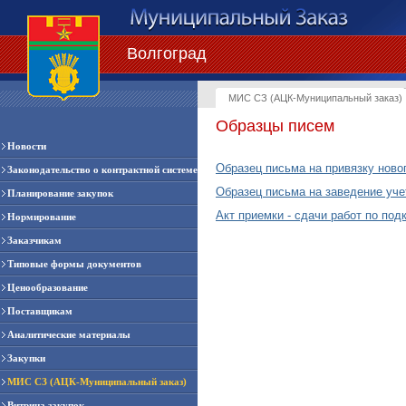
Волгоград
МИС СЗ (АЦК-Муниципальный заказ)
Образцы писем
Новости
Образец письма на привязку ново
Законодательство о контрактной системе
Образец письма на заведение уче
Планирование закупок
Акт приемки - сдачи работ по по
Нормирование
Заказчикам
Типовые формы документов
Ценообразование
Поставщикам
Аналитические материалы
Закупки
МИС СЗ (АЦК-Муниципальный заказ)
Витрина закупок