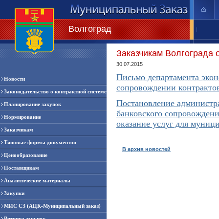
Волгоград
|
Заказчикам Волгограда 
30.07.2015
Письмо департамента экон
Новости
сопровождении контракто
Законодательство о контрактной системе
Постановление администра
Планирование закупок
банковского сопровождени
Нормирование
оказание услуг для муниц
Заказчикам
Типовые формы документов
В архив новостей
Ценообразование
Поставщикам
Аналитические материалы
Закупки
МИС СЗ (АЦК-Муниципальный заказ)
Витрина закупок