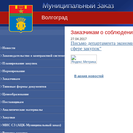
Волгоград
Заказчикам о соблюдении
27.04.2017
Письмо департамента экономи
Новости
сфере закупок"
Законодательство о контрактной системе
Планирование закупок
Нормирование
В архив новостей
Заказчикам
Типовые формы документов
Ценообразование
Поставщикам
Аналитические материалы
Закупки
МИС СЗ (АЦК-Муниципальный заказ)
Витрина закупок