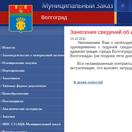
Волгоград
|
Занесения сведений об 
13.10.2011
Напоминаем Вам о необходимост
одновременно с подачей сведен
Новости
администрации города Волгограда
Законодательство о контрактной системе
Волгограда» (не позднее пяти дне
Планирование закупок
Все незавершенные контракты в 
актуализации, что вызовет затру
Нормирование
Заказчикам
В архив новостей
Типовые формы документов
Ценообразование
Поставщикам
Аналитические материалы
Закупки
МИС СЗ (АЦК-Муниципальный заказ)
Витрина закупок