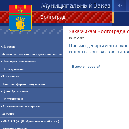
Волгоград
|
Заказчикам Волгограда 
10.05.2016
Письмо департамента экон
Новости
типовых контрактов, типо
Законодательство о контрактной системе
Планирование закупок
В архив новостей
Нормирование
Заказчикам
Типовые формы документов
Ценообразование
Поставщикам
Аналитические материалы
Закупки
МИС СЗ (АЦК-Муниципальный заказ)
Витрина закупок