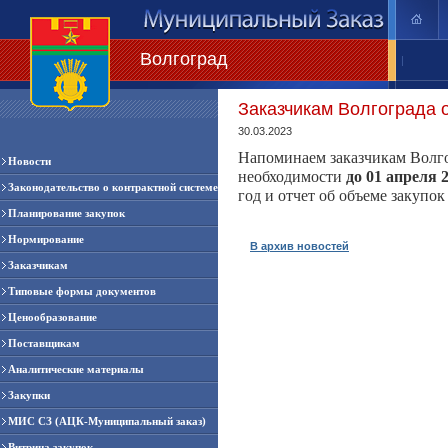
Волгоград
|
Заказчикам Волгограда о
30.03.2023
Напоминаем заказчикам Волго
Новости
необходимости
до 01 апреля 
Законодательство о контрактной системе
год
и
отчет об объеме закупок 
Планирование закупок
Нормирование
В архив новостей
Заказчикам
Типовые формы документов
Ценообразование
Поставщикам
Аналитические материалы
Закупки
МИС СЗ (АЦК-Муниципальный заказ)
Витрина закупок