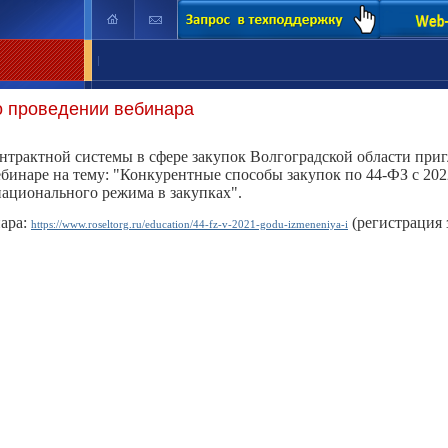
|
о проведении вебинара
трактной системы в сфере закупок Волгоградской области приг
ебинаре на тему: "
Конкурентные способы закупок по 44
-
ФЗ с 202
национального режима в закупках
".
ара:
(регистрация 
https://www.roseltorg.ru/education/44-fz-v-2021-godu-izmeneniya-i