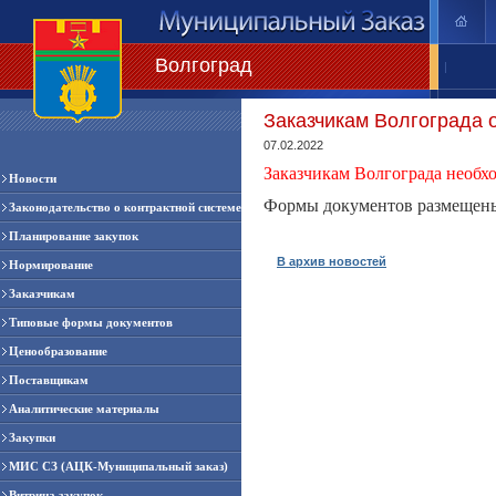
Волгоград
|
Заказчикам Волгограда о
07.02.2022
Заказчикам Волгограда необх
Новости
Формы документов размещены
Законодательство о контрактной системе
Планирование закупок
В архив новостей
Нормирование
Заказчикам
Типовые формы документов
Ценообразование
Поставщикам
Аналитические материалы
Закупки
МИС СЗ (АЦК-Муниципальный заказ)
Витрина закупок