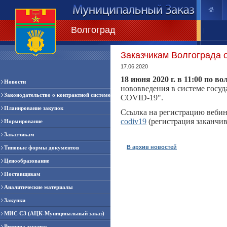
Волгоград
|
Заказчикам Волгограда 
17.06.2020
18 июня 2020 г. в 11:00 по 
Новости
нововведения в системе госуд
Законодательство о контрактной системе
COVID-19".
Планирование закупок
Ссылка на регистрацию вебин
codiv19
(регистрация заканчив
Нормирование
Заказчикам
В архив новостей
Типовые формы документов
Ценообразование
Поставщикам
Аналитические материалы
Закупки
МИС СЗ (АЦК-Муниципальный заказ)
Витрина закупок