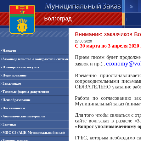
Волгоград
|
Вниманию заказчиков Во
27.03.2020
С 30 марта по 3 апреля 202
Новости
Прием писем будет продолжен
Законодательство о контрактной системе
economy
@
vo
заявок и пр.).,
Планирование закупок
Временно приостанавливает
Нормирование
сопроводительными письмами
Заказчикам
ОБЯЗАТЕЛЬНО указание рабоч
Типовые формы документов
Работа по согласованию з
Ценообразование
Муниципальный заказ (внимат
Поставщикам
Для того чтобы связаться с о
Аналитические материалы
сайте волгзаказ в разделе «
Закупки
«Вопрос уполномоченному о
МИС СЗ (АЦК-Муниципальный заказ)
ГРБС, которым необходимо сда
Витрина закупок