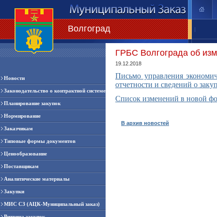
Волгоград
|
ГРБС Волгограда об из
19.12.2018
Письмо управления экономич
Новости
отчетности и сведений о заку
Законодательство о контрактной системе
Список изменений в новой фо
Планирование закупок
Нормирование
В архив новостей
Заказчикам
Типовые формы документов
Ценообразование
Поставщикам
Аналитические материалы
Закупки
МИС СЗ (АЦК-Муниципальный заказ)
Витрина закупок