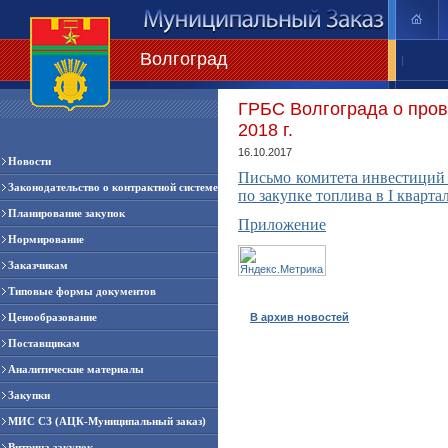
Волгоград
|
ГРБС Волгограда о пров
2018 г.
16.10.2017
Новости
Письмо комитета инвестиций 
Законодательство о контрактной системе
по закупке топлива в I квартал
Планирование закупок
Приложение
Нормирование
Заказчикам
Типовые формы документов
Ценообразование
В архив новостей
Поставщикам
Аналитические материалы
Закупки
МИС СЗ (АЦК-Муниципальный заказ)
Витрина закупок