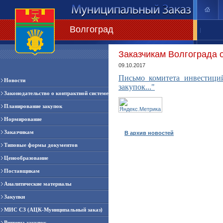
Волгоград
|
Заказчикам Волгограда 
09.10.2017
Письмо комитета инвестици
Новости
закупок..."
Законодательство о контрактной системе
Планирование закупок
Нормирование
Заказчикам
В архив новостей
Типовые формы документов
Ценообразование
Поставщикам
Аналитические материалы
Закупки
МИС СЗ (АЦК-Муниципальный заказ)
Витрина закупок